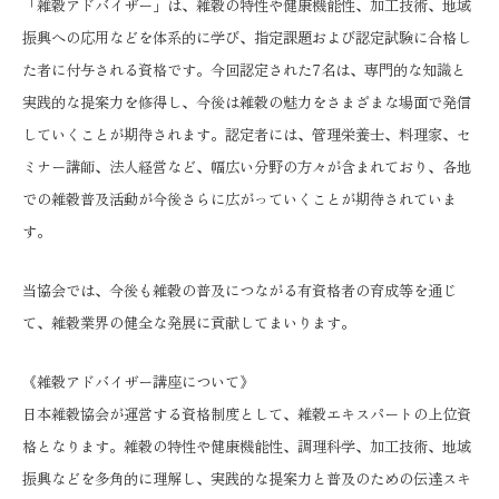
「雑穀アドバイザー」は、雑穀の特性や健康機能性、加工技術、地域
振興への応用などを体系的に学び、指定課題および認定試験に合格し
た者に付与される資格です。今回認定された7名は、専門的な知識と
実践的な提案力を修得し、今後は雑穀の魅力をさまざまな場面で発信
していくことが期待されます。認定者には、管理栄養士、料理家、セ
ミナー講師、法人経営など、幅広い分野の方々が含まれており、各地
での雑穀普及活動が今後さらに広がっていくことが期待されていま
す。
当協会では、今後も雑穀の普及につながる有資格者の育成等を通じ
て、雑穀業界の健全な発展に貢献してまいります。
《雑穀アドバイザー講座について》
日本雑穀協会が運営する資格制度として、雑穀エキスパートの上位資
格となります。雑穀の特性や健康機能性、調理科学、加工技術、地域
振興などを多角的に理解し、実践的な提案力と普及のための伝達スキ