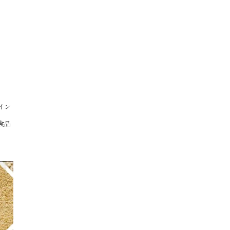
イン
食品