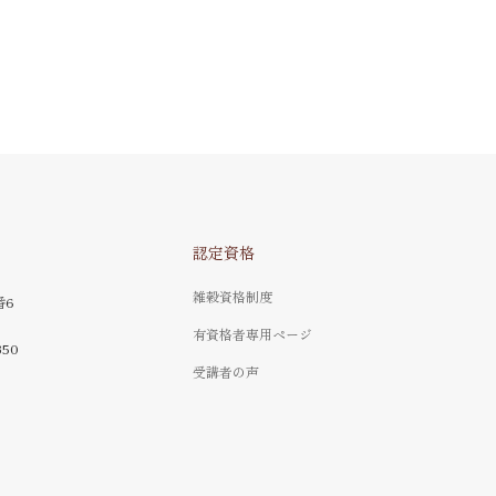
認定資格
雑穀資格制度
番6
有資格者専用ページ
350
受講者の声