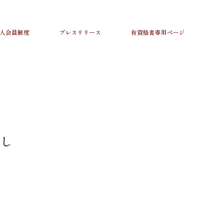
人会員制度
プレスリリース
有資格者専用ページ
始し