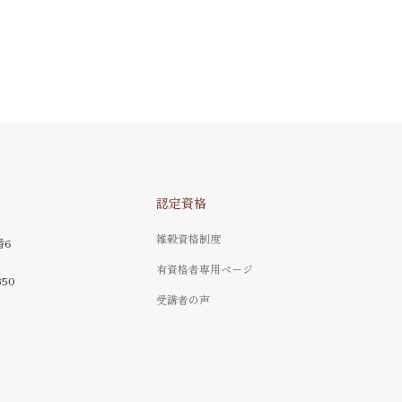
認定資格
雑穀資格制度
番6
有資格者専用ページ
350
受講者の声