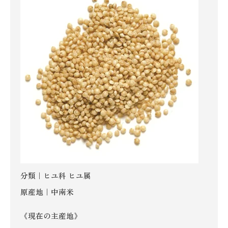
分類｜ヒユ科 ヒユ属
原産地｜中南米
《現在の主産地》