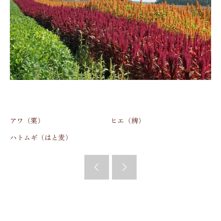
アワ（粟）
ヒエ（稗）
ハトムギ（はと麦）