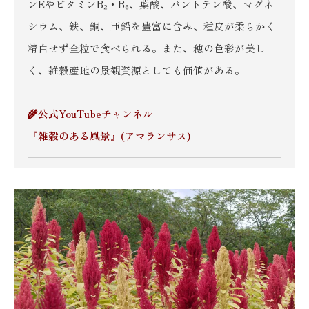
ンEやビタミンB₂・B₆、葉酸、パントテン酸、マグネ
シウム、鉄、銅、亜鉛を豊富に含み、種皮が柔らかく
精白せず全粒で食べられる。また、穂の色彩が美し
く、雑穀産地の景観資源としても価値がある。
🌾公式YouTubeチャンネル
『雑穀のある風景』(アマランサス)