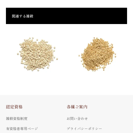
関連する雑穀
認定資格
各種ご案内
キノア
アマランサス
雑穀資格制度
お問い合わせ
Quinoa
Grain amaranth
有資格者専用ページ
プライバシーポリシー